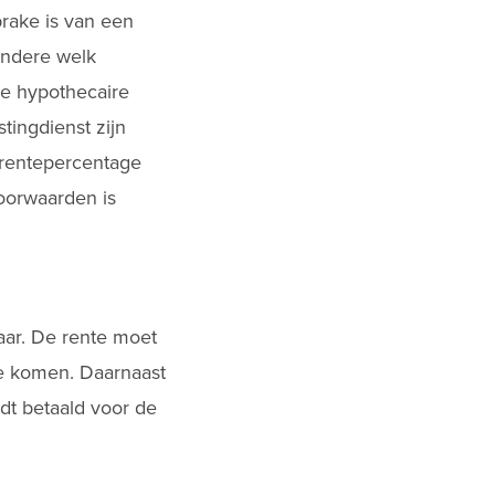
prake is van een
andere welk
re hypothecaire
tingdienst zijn
 rentepercentage
voorwaarden is
baar. De rente moet
te komen. Daarnaast
dt betaald voor de