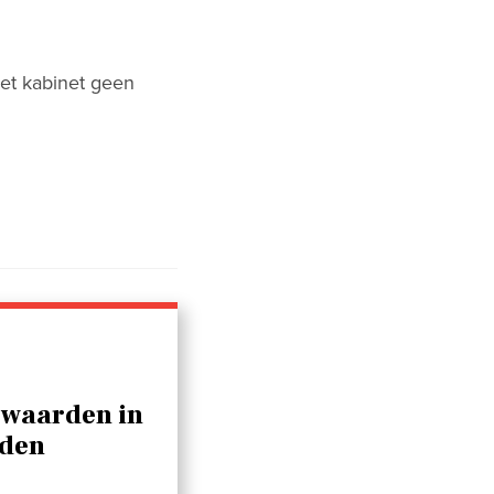
het kabinet geen
rwaarden in
jden