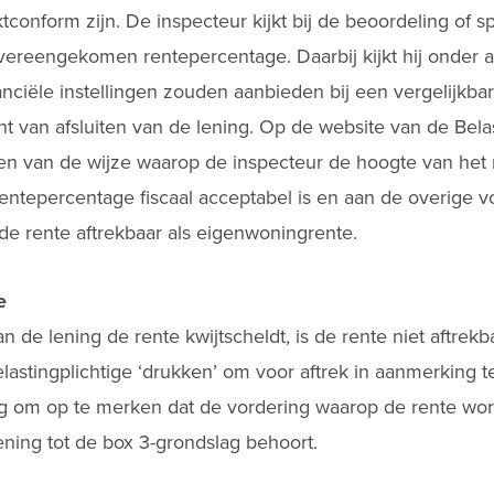
onform zijn. De inspecteur kijkt bij de beoordeling of s
overeengekomen rentepercentage. Daarbij kijkt hij onder 
nciële instellingen zouden aanbieden bij een vergelijkba
 van afsluiten van de lening. Op de website van de Belas
en van de wijze waarop de inspecteur de hoogte van het
rentepercentage fiscaal acceptabel is en aan de overige 
lde rente aftrekbaar als eigenwoningrente.
e
n de lening de rente kwijtscheldt, is de rente niet aftrek
lastingplichtige ‘drukken’ om voor aftrek in aanmerking 
ng om op te merken dat de vordering waarop de rente wor
ening tot de box 3-grondslag behoort.