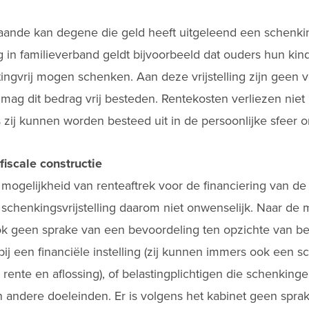
aande kan degene die geld heeft uitgeleend een schenki
g in familieverband geldt bijvoorbeeld dat ouders hun kind
tingvrij mogen schenken. Aan deze vrijstelling zijn geen
mag dit bedrag vrij besteden. Rentekosten verliezen niet 
s zij kunnen worden besteed uit in de persoonlijke sfeer
iscale constructie
 mogelijkheid van renteaftrek voor de financiering van d
schenkingsvrijstelling daarom niet onwenselijk. Naar de
ok geen sprake van een bevoordeling ten opzichte van bel
 bij een financiële instelling (zij kunnen immers ook een 
 rente en aflossing), of belastingplichtigen die schenkin
 andere doeleinden. Er is volgens het kabinet geen spra