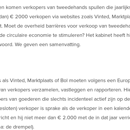
en komen verkopers van tweedehands spullen die jaarlijks
dan) € 2000 verkopen via websites zoals Vinted, Marktpla
st. Moet de overheid barrières voor verkoop van tweedeha
e circulaire economie te stimuleren? Het kabinet heeft h
oord. We geven een samenvatting.
als Vinted, Marktplaats of Bol moeten volgens een Europe
n verkopers verzamelen, vastleggen en rapporteren. Hie
rs van goederen die slechts incidenteel actief zijn op d
gesloten) verkoper is sprake als de verkoper in een kalen
richt en hij niet meer dan € 2.000 met de in dat jaar verri
na: de drempel).