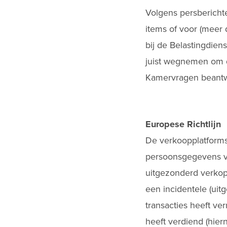
Volgens persbericht
items of voor (meer 
bij de Belastingdien
juist wegnemen om d
Kamervragen beantw
Europese Richtlijn
De verkoopplatforms 
persoonsgegevens va
uitgezonderd verkope
een incidentele (uit
transacties heeft ver
heeft verdiend (hier