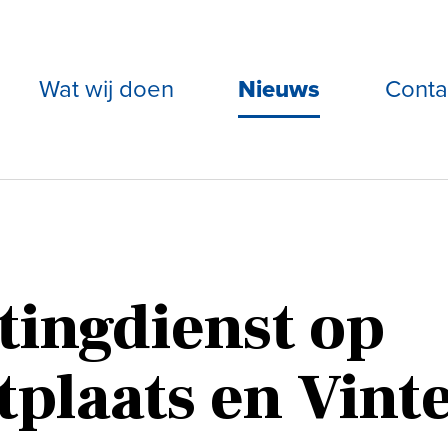
Wat wij doen
Nieuws
Conta
tingdienst op
plaats en Vint