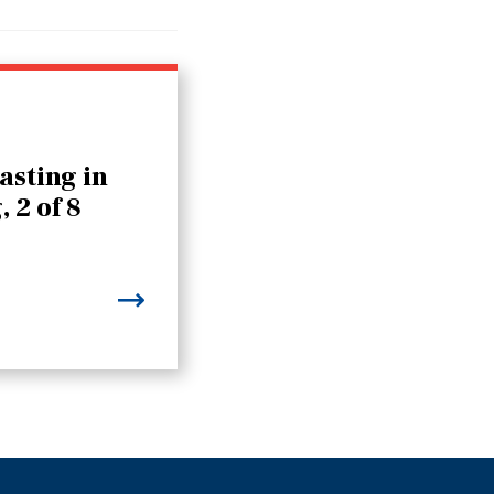
asting in
, 2 of 8