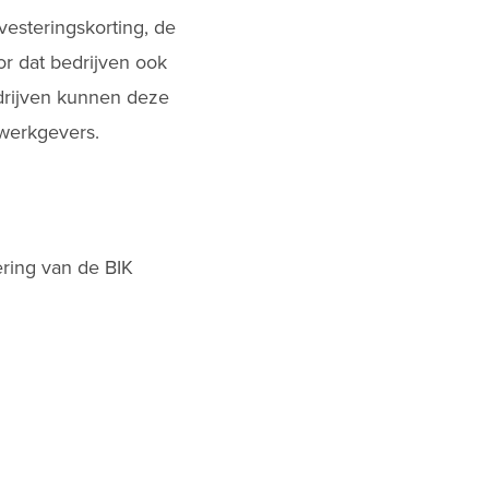
vesteringskorting, de
or dat bedrijven ook
edrijven kunnen deze
 werkgevers.
ering van de BIK