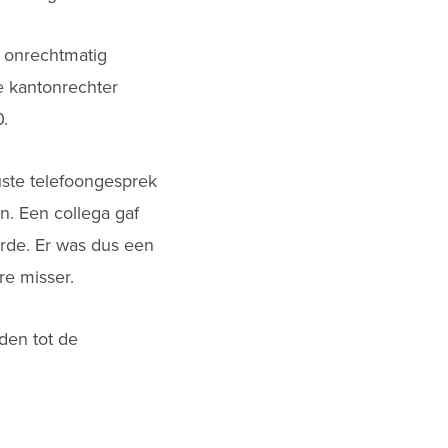
n onrechtmatig
e kantonrechter
.
uste telefoongesprek
n. Een collega gaf
rde. Er was dus een
re misser.
iden tot de