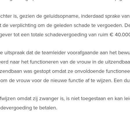
chter is, gezien de geluidsopname, inderdaad sprake va
tot de verplichting om de geleden schade te vergoeden. D
gever tot een totale schadevergoeding van ruim € 40.000
 de uitspraak dat de teamleider voorafgaande aan het bew
erd naar het functioneren van de vrouw in de uitzendbaa
itzendbaan was gestopt omdat ze onvoldoende functionee
om de vrouw voor de nieuwe functie af te wijzen. Een du
wijzen omdat zij zwanger is, is niet toegestaan en kan le
adevergoeding te betalen.