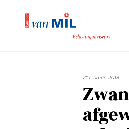
Naar
de
inhoud
21 februari 2019
Zwang
afge