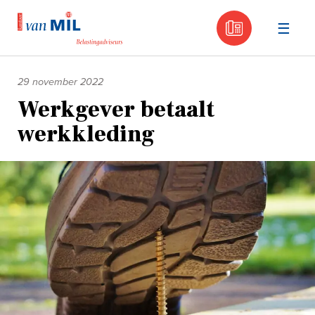
030 - 605
Naar
de
29 november 2022
inhoud
Werkgever betaalt
werkkleding