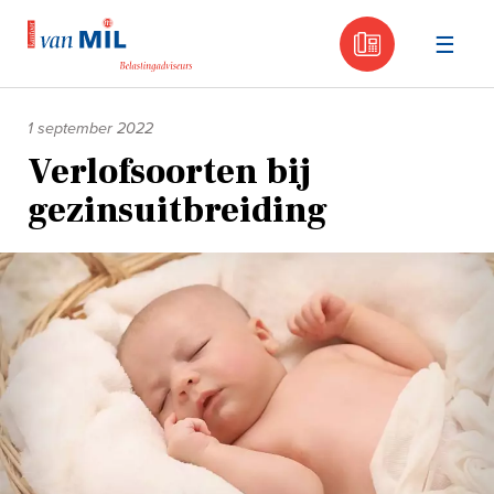
030 - 605
Naar
de
1 september 2022
inhoud
Verlofsoorten bij
gezinsuitbreiding