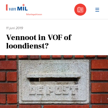
030 - 605
Naar
de
11 juni 2019
inhoud
Vennoot in VOF of
loondienst?