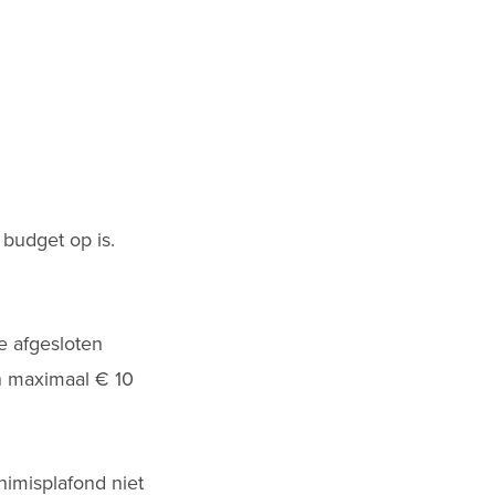
budget op is.
e afgesloten
n maximaal € 10
imisplafond niet