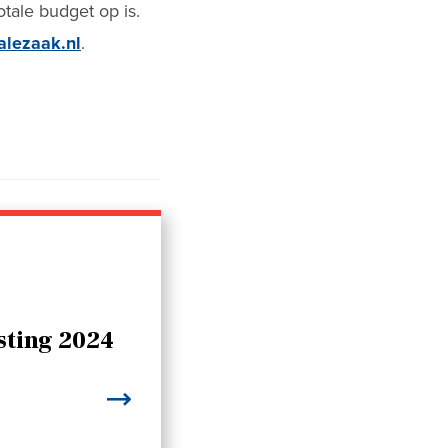
ale budget op is.
alezaak.nl
.
ting 2024