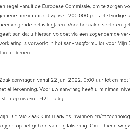
 een regel vanuit de Europese Commissie, om te zorgen voo
algemene maximumbedrag is € 200.000 per zelfstandige 
peenvolgende belastingjaren. Voor bepaalde sectoren gel
eft aan dat u hieraan voldoet via een zogenoemde verk
erklaring is verwerkt in het aanvraagformulier voor Mijn 
t in te dienen.
e Zaak aanvragen vanaf 22 juni 2022, 9:00 uur tot en m
n met eHerkenning. Voor uw aanvraag heeft u minimaal niv
nsten op niveau eH2+ nodig.
Mijn Digitale Zaak kunt u advies inwinnen en/of technolo
krijgen op het gebied van digitalisering. Om u hierin weg