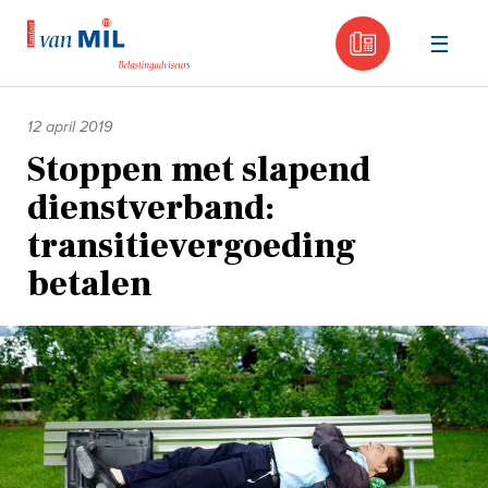
030 - 605
Naar
de
12 april 2019
inhoud
Stoppen met slapend
dienstverband:
transitievergoeding
betalen