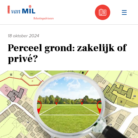
030 - 605
Naar
de
18 oktober 2024
inhoud
Perceel grond: zakelijk of
privé?