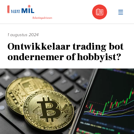
030 - 605
Naar
de
1 augustus 2024
inhoud
Ontwikkelaar trading bot
ondernemer of hobbyist?