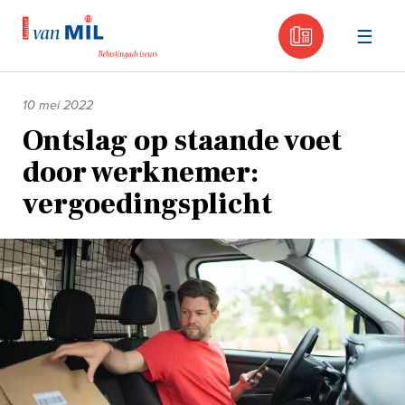
030 - 605
Naar
de
10 mei 2022
inhoud
Ontslag op staande voet
door werknemer:
vergoedingsplicht