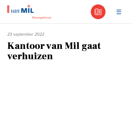
030 - 605
Naar
de
23 september 2022
inhoud
Kantoor van Mil gaat
verhuizen