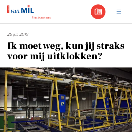
030 - 605
Naar
de
25 juli 2019
inhoud
Ik moet weg, kun jij straks
voor mij uitklokken?