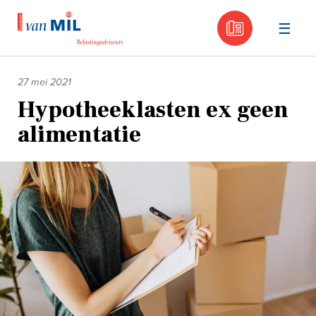
030 - 605
Naar
de
27 mei 2021
inhoud
Hypotheeklasten ex geen
alimentatie