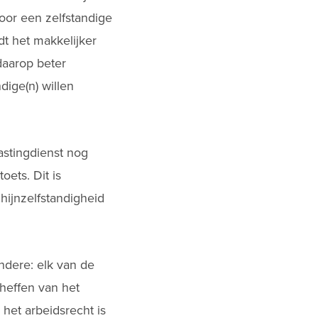
or een zelfstandige
t het makkelijker
daarop beter
ige(n) willen
astingdienst nog
ets. Dit is
ijnzelfstandigheid
ndere: elk van de
heffen van het
het arbeidsrecht is