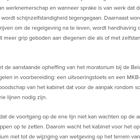
an werknemerschap en wanneer sprake is van werk dat do
 wordt schijnzelfstandigheid tegengegaan. Daarnaast word
rijven om de regelgeving na te leven, wordt handhaving 
 meer grip geboden aan diegenen die als of met zelfstand
et de aanstaande opheffing van het moratorium bij de Bel
len in voorbereiding: een uitvoeringstoets en een MKB-to
oodschap van het kabinet dat voor de aanpak rondom sch
e lijnen nodig zijn.
 dat de voortgang op de ene lijn niet kan wachten op de a
appen op te zetten. Daarom wacht het kabinet voor het op
m niet tot de wijziging van wetgeving op het terrein van 