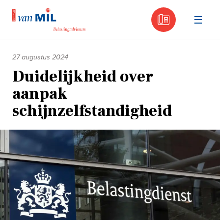
030 - 605
Naar
de
27 augustus 2024
inhoud
Duidelijkheid over
aanpak
schijnzelfstandigheid