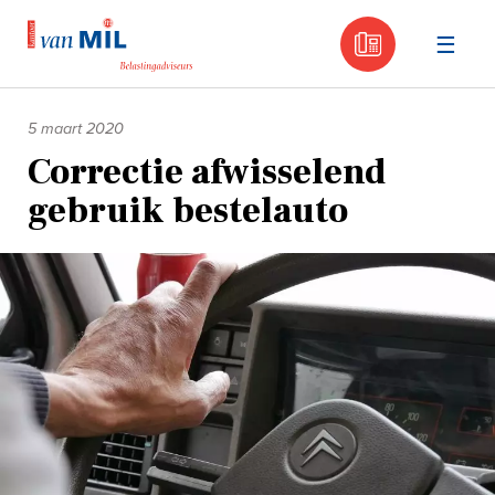
030 - 605
Naar
de
5 maart 2020
inhoud
Correctie afwisselend
gebruik bestelauto