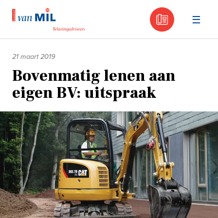
030 - 605
Naar
de
21 maart 2019
inhoud
Bovenmatig lenen aan
eigen BV: uitspraak