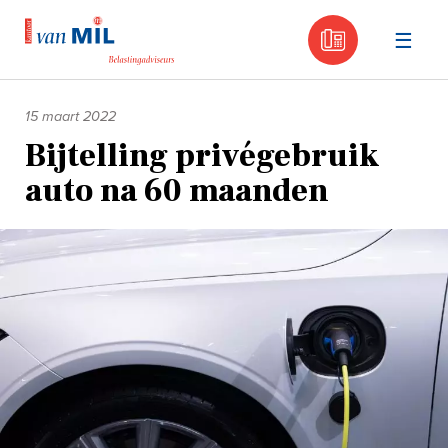
030 - 605
Naar
de
15 maart 2022
inhoud
Bijtelling privégebruik
auto na 60 maanden