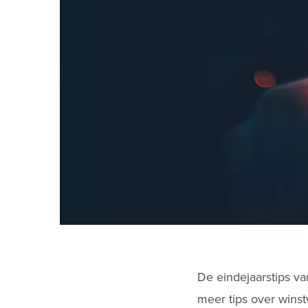
De eindejaarstips v
meer tips over wins