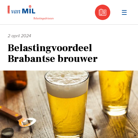
030 - 605
Naar
de
2 april 2024
inhoud
Belastingvoordeel
Brabantse brouwer