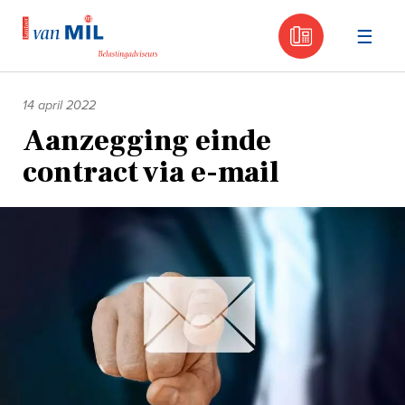
030 - 605
Naar
de
14 april 2022
inhoud
Aanzegging einde
contract via e-mail